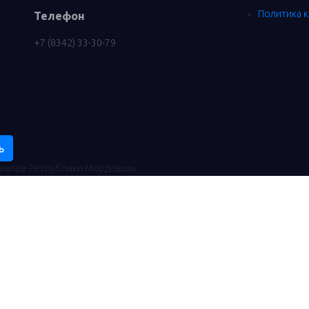
Политика 
Телефон
+7 (8342) 33-30-79
ь
риалов Республики Мордовия»