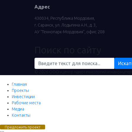
Адрес
430034, Республика Мордовия,
г. Саранск, ул. Лодыгина А.Н., д. 3,
АУ "Технопарк-Мордовия", офис 208
Поиск по сайту
Искат
© 2026 ООО «Центр нанотехнологий и наномате
Главная
Проекты
Инвестиции
Рабочие места
Медиа
Контакты
Предложить проект