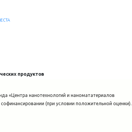
МЕСТА
ических продуктов
манда «Центра нанотехнологий и наномататериалов
е софинансировании (при условии положительной оценки).